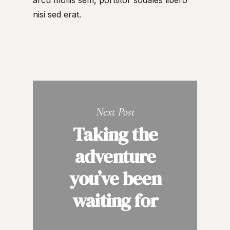
nisi sed erat.
Next Post
Taking the
adventure
you’ve been
waiting for