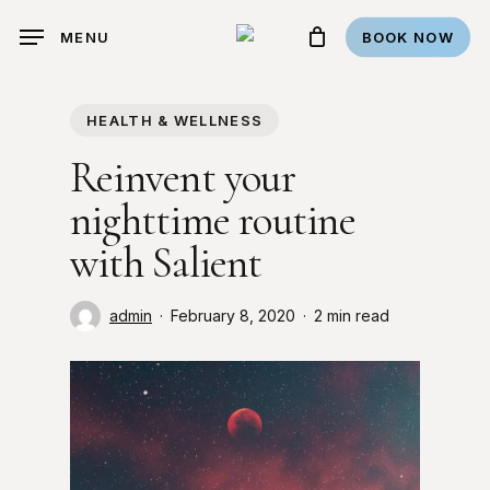
Skip
BOOK NOW
MENU
to
main
content
HEALTH & WELLNESS
Reinvent your
nighttime routine
with Salient
admin
February 8, 2020
2 min read