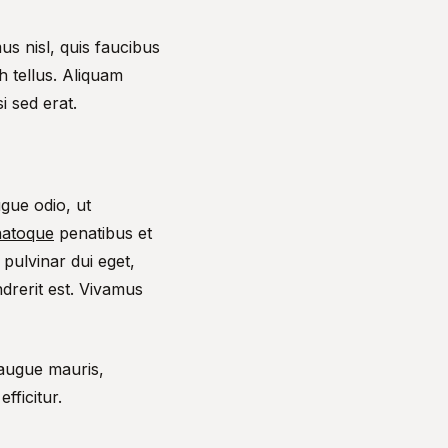
us nisl, quis faucibus
 tellus. Aliquam
i sed erat.
ugue odio, ut
natoque
penatibus et
pulvinar dui eget,
ndrerit est. Vivamus
 augue mauris,
fficitur.