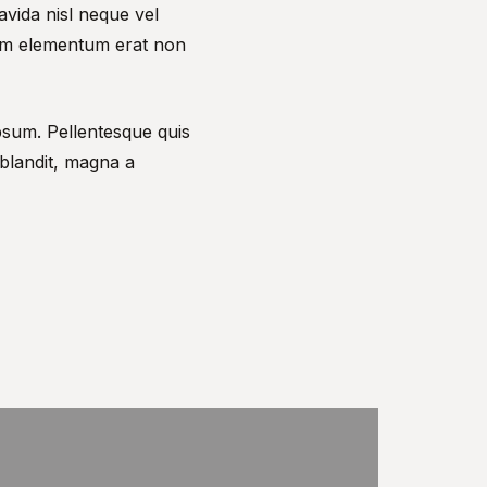
avida nisl neque vel
quam elementum erat non
ipsum. Pellentesque quis
 blandit, magna a