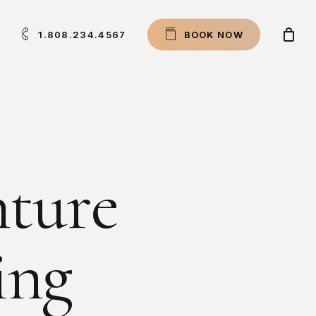
1.808.234.4567
B
O
O
K
N
O
W
nture
ing