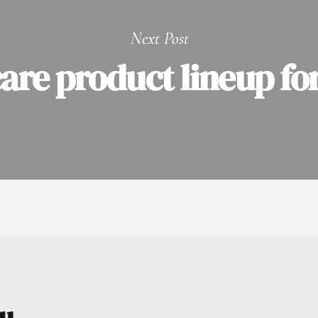
Next Post
are product lineup fo
u