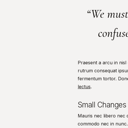
“We must 
confuse
Praesent a arcu in nisl
rutrum consequat ipsum,
fermentum tortor. Donec 
lectus
.
Small Changes Y
Mauris nec libero nec q
commodo nec in nunc. Du