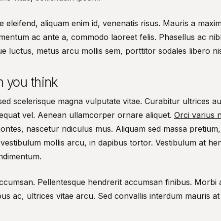
 eleifend, aliquam enim id, venenatis risus. Mauris a maxim
mentum ac ante a, commodo laoreet felis. Phasellus ac nibh
ue luctus, metus arcu mollis sem, porttitor sodales libero nis
n you think
, sed scelerisque magna vulputate vitae. Curabitur ultrices a
equat vel. Aenean ullamcorper ornare aliquet.
Orci varius 
montes, nascetur ridiculus mus. Aliquam sed massa pretium, 
vestibulum mollis arcu, in dapibus tortor. Vestibulum at he
ondimentum.
accumsan. Pellentesque hendrerit accumsan finibus. Morbi
s ac, ultrices vitae arcu. Sed convallis interdum mauris at e