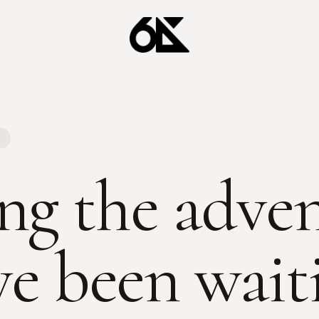
S
ng the adve
ve been wait